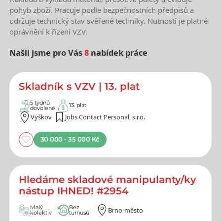
pohyb zboží. Pracuje podle bezpečnostních předpisů a
udržuje technický stav svěřené techniky. Nutností je platné
oprávnění k řízení VZV.
Našli jsme pro Vás
8
nabídek práce
Nejnovější nabídky práce
Skladník s VZV | 13. plat
5 týdnů
13. plat
dovolené
Vyškov
Jobs Contact Personal, s.r.o.
30 000 - 35 000 Kč
Hledáme skladové manipulanty/ky
nástup IHNED! #2954
Malý
Bez
Brno-město
kolektiv
turnusů