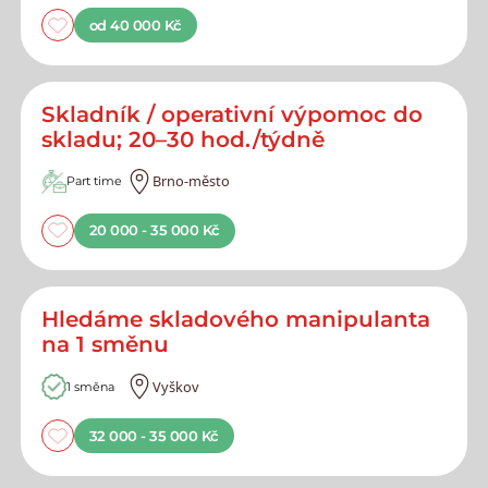
od 40 000 Kč
Skladník / operativní výpomoc do
skladu; 20–30 hod./týdně
Brno-město
Part time
20 000 - 35 000 Kč
Hledáme skladového manipulanta
na 1 směnu
Vyškov
1 směna
32 000 - 35 000 Kč