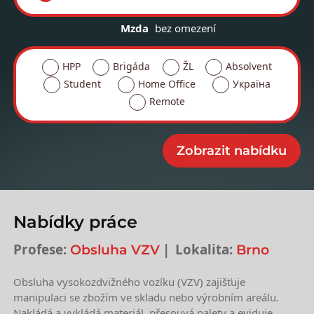
Mzda
bez omezení
HPP
Brigáda
ŽL
Absolvent
Student
Home Office
Україна
Remote
Nabídky práce
Profese:
Lokalita:
Obsluha VZV
Brno
Obsluha vysokozdvižného vozíku (VZV) zajišťuje
manipulaci se zbožím ve skladu nebo výrobním areálu.
Nakládá a vykládá materiál, přesouvá palety a eviduje