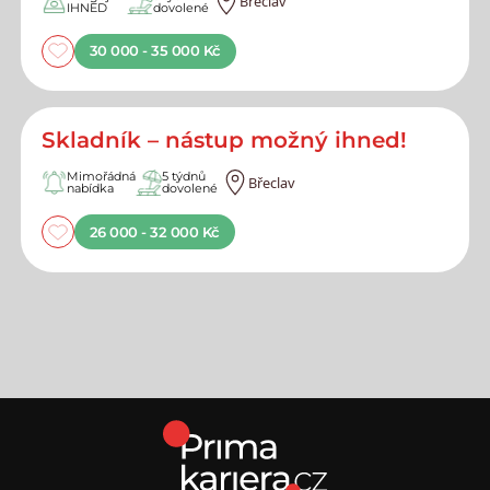
Břeclav
IHNED
dovolené
30 000 - 35 000 Kč
Skladník – nástup možný ihned!
Mimořádná
5 týdnů
Břeclav
nabídka
dovolené
26 000 - 32 000 Kč