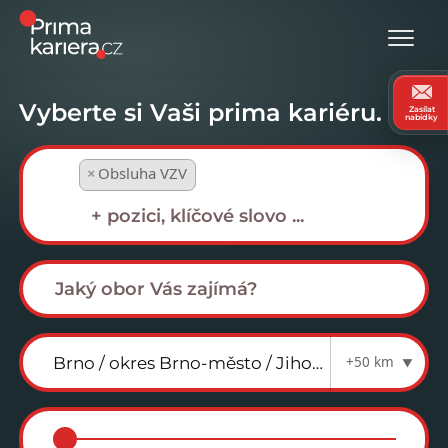
Vyberte si Vaši prima kariéru.
Zasílat
nabídky
×
Obsluha VZV
+50 km