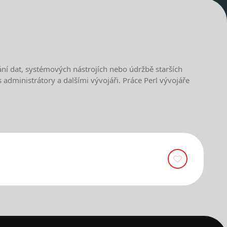
ání dat, systémových nástrojích nebo údržbě starších
 administrátory a dalšími vývojáři. Práce Perl vývojáře