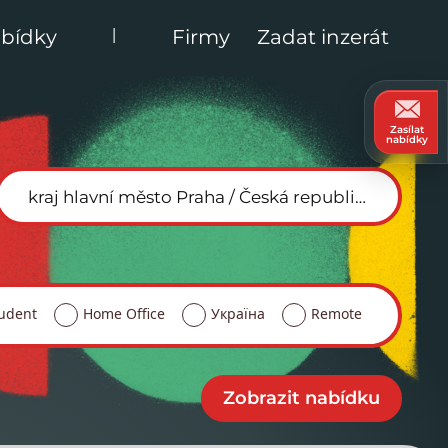
|
bídky
Firmy
Zadat inzerát
Zasílat
nabídky
udent
Home Office
Україна
Remote