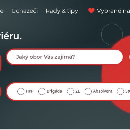
ce
Uchazeči
Rady & tipy
Vybrané na
iéru.
HPP
Brigáda
ŽL
Absolvent
St