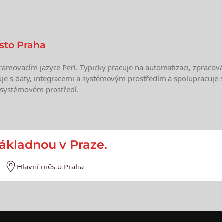
sto Praha
ogramovacím jazyce Perl. Typicky pracuje na automatizaci, zpracov
acuje s daty, integracemi a systémovým prostředím a spolupracuje s
v systémovém prostředí.
e
základnou v Praze.
Hlavní město Praha