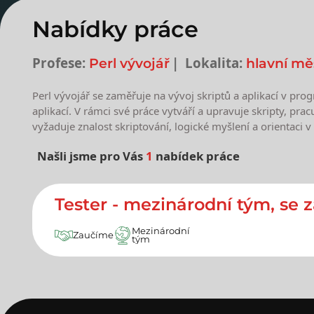
Nabídky práce
Profese:
Lokalita:
Perl vývojář
hlavní mě
Perl vývojář se zaměřuje na vývoj skriptů a aplikací v pr
aplikací. V rámci své práce vytváří a upravuje skripty, pr
vyžaduje znalost skriptování, logické myšlení a orientaci 
Našli jsme pro Vás
1
nabídek práce
Nejnovější nabídky prác
Tester - mezinárodní tým, se 
Mezinárodní
Zaučíme
tým