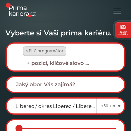
Vyberte si Vaši prima kariéru.
Zasílat
nabídky
×
PLC programátor
+50 km