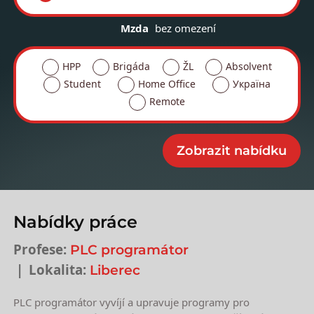
Mzda
bez omezení
HPP
Brigáda
ŽL
Absolvent
Student
Home Office
Україна
Remote
Nabídky práce
Profese:
PLC programátor
Lokalita:
Liberec
PLC programátor vyvíjí a upravuje programy pro