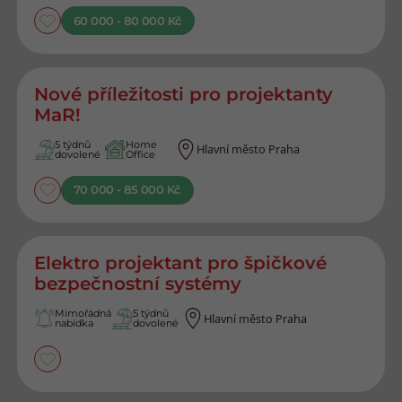
60 000 - 80 000 Kč
Nové příležitosti pro projektanty
MaR!
5 týdnů
Home
Hlavní město Praha
dovolené
Office
70 000 - 85 000 Kč
Elektro projektant pro špičkové
bezpečnostní systémy
Mimořádná
5 týdnů
Hlavní město Praha
nabídka
dovolené