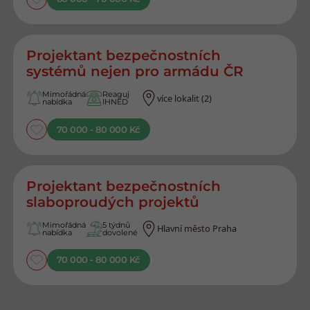
Projektant bezpečnostních
systémů nejen pro armádu ČR
Mimořádná
Reaguj
více lokalit (2)
nabídka
IHNED
70 000 - 80 000 Kč
Projektant bezpečnostních
slaboproudých projektů
Mimořádná
5 týdnů
Hlavní město Praha
nabídka
dovolené
70 000 - 80 000 Kč