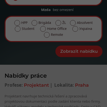
Mzda
bez omezení
HPP
Brigáda
ŽL
Absolvent
Student
Home Office
Україна
Remote
Nabídky práce
Profese:
Lokalita:
Projektant
Praha
Projektant navrhuje technická řešení a zpracovává
projektovou dokumentaci podle zadání klienta nebo firmy.
Vytváří výkresy, modely a technické podklady, často v CAD