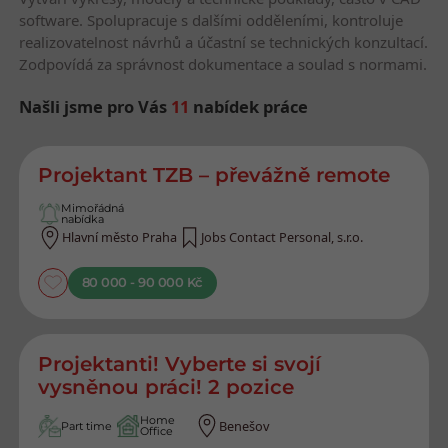
software. Spolupracuje s dalšími odděleními, kontroluje
realizovatelnost návrhů a účastní se technických konzultací.
Zodpovídá za správnost dokumentace a soulad s normami.
Našli jsme pro Vás
11
nabídek práce
Nejnovější nabídky práce
Projektant TZB – převážně remote
Mimořádná
nabídka
Hlavní město Praha
Jobs Contact Personal, s.r.o.
80 000 - 90 000 Kč
Projektanti! Vyberte si svojí
vysněnou práci! 2 pozice
Home
Benešov
Part time
Office