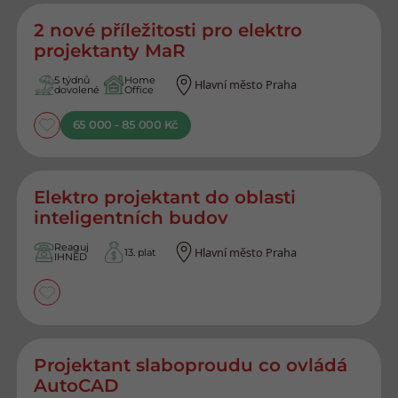
2 nové příležitosti pro elektro
projektanty MaR
5 týdnů
Home
Hlavní město Praha
dovolené
Office
65 000 - 85 000 Kč
Elektro projektant do oblasti
inteligentních budov
Reaguj
Hlavní město Praha
13. plat
IHNED
Projektant slaboproudu co ovládá
AutoCAD