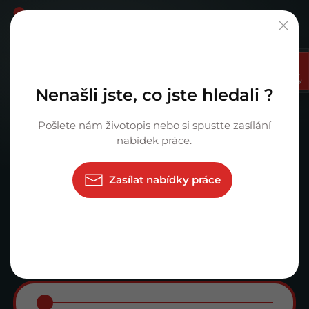
Vyberte si Vaši prima kariéru.
Zasílat
nabídky
Nenašli jste, co jste hledali ?
×
Projektant
Pošlete nám životopis nebo si spusťte zasílání
nabídek práce.
Zasílat nabídky práce
+50 km