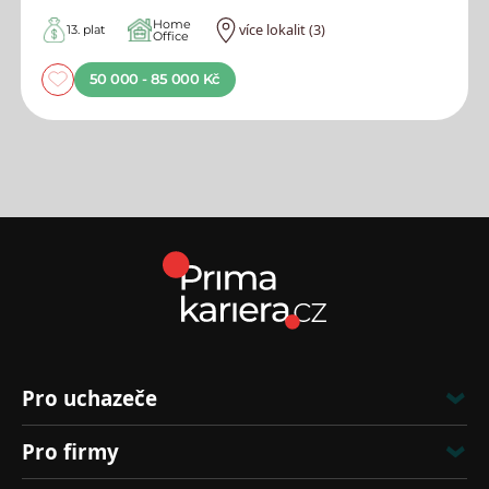
Home
více lokalit (3)
13. plat
Office
50 000 - 85 000 Kč
Pro uchazeče
Pro firmy