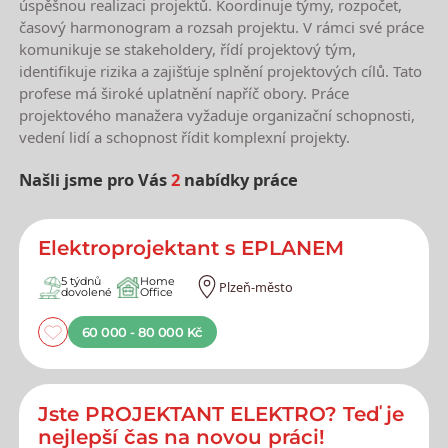
úspěšnou realizaci projektů. Koordinuje týmy, rozpočet,
časový harmonogram a rozsah projektu. V rámci své práce
komunikuje se stakeholdery, řídí projektový tým,
identifikuje rizika a zajišťuje splnění projektových cílů. Tato
profese má široké uplatnění napříč obory. Práce
projektového manažera vyžaduje organizační schopnosti,
vedení lidí a schopnost řídit komplexní projekty.
Našli jsme pro Vás
2
nabídky práce
Nejnovější nabídky práce
Elektroprojektant s EPLANEM
5 týdnů
Home
Plzeň-město
dovolené
Office
60 000 - 80 000 Kč
Jste PROJEKTANT ELEKTRO? Teď je
nejlepší čas na novou práci!