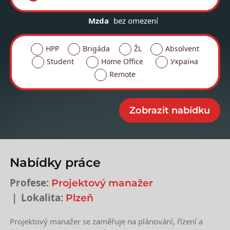
Mzda
bez omezení
HPP
Brigáda
ŽL
Absolvent
Student
Home Office
Україна
Remote
Nabídky práce
Profese:
Projektový manažer
Lokalita:
Plzeň
Projektový manažer se zaměřuje na plánování, řízení a