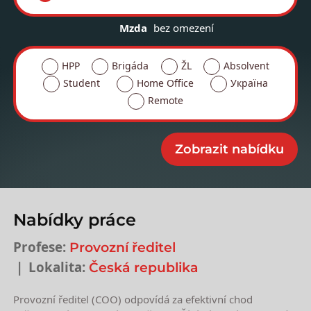
Mzda
bez omezení
HPP
Brigáda
ŽL
Absolvent
Student
Home Office
Україна
Remote
Nabídky práce
Profese:
Provozní ředitel
Lokalita:
Česká republika
Provozní ředitel (COO) odpovídá za efektivní chod