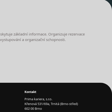
poskytuje základní informace. Organizuje rezervace
 vystupování a organizační schopnosti.
Kontakt
Prima kariera, s.r.o.
Křenová 531/69a, Trnitá (Brno-střed)
602 00 Brno