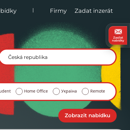
|
bídky
Firmy
Zadat inzerát
Zasílat
nabídky
udent
Home Office
Україна
Remote