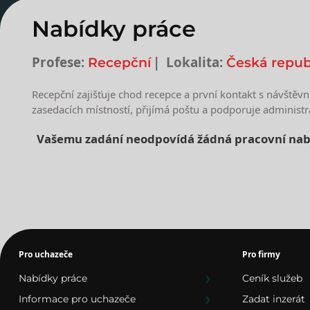
Nabídky práce
Profese:
Lokalita:
Recepční
Česká repub
Recepční zajišťuje chod recepce a první kontakt s návštěvn
zasedacích místností, přijímá poštu a podporuje administr
Vašemu zadání neodpovídá žádná pracovní nab
Nejnovější nabídky prác
Pro uchazeče
Pro firmy
Nabídky práce
Ceník služeb
Informace pro uchazeče
Zadat inzerát