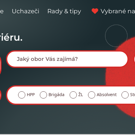
ce
Uchazeči
Rady & tipy
Vybrané na
iéru.
HPP
Brigáda
ŽL
Absolvent
St