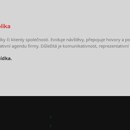
lika
íky či klienty společnosti. Eviduje návštěvy, přepojuje hovory a 
ativní agendu firmy. Důležitá je komunikativnost, reprezentativní
ídka.
e