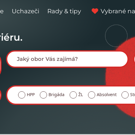
ce
Uchazeči
Rady & tipy
Vybrané na
iéru.
HPP
Brigáda
ŽL
Absolvent
St