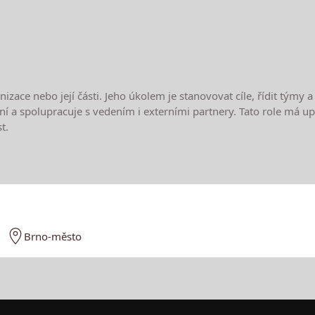
zace nebo její části. Jeho úkolem je stanovovat cíle, řídit týmy 
í a spolupracuje s vedením i externími partnery. Tato role má up
t.
e
Brno-město