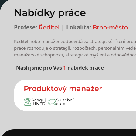
Nabídky práce
Profese:
Lokalita:
Ředitel
Brno-město
Ředitel nebo manažer zodpovídá za strategické řízení organi
práce rozhoduje o strategii, rozpočtech, personálním veden
manažerské schopnosti, strategické myšlení a odpovědnos
Našli jsme pro Vás
1
nabídek práce
Nejnovější nabídky prác
Produktový manažer
Reaguj
Služební
IHNED
auto