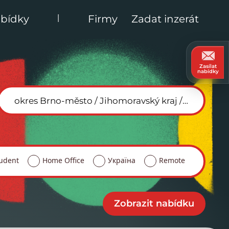
|
bídky
Firmy
Zadat inzerát
Zasílat
nabídky
udent
Home Office
Україна
Remote