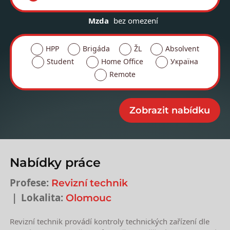
Mzda
bez omezení
HPP
Brigáda
ŽL
Absolvent
Student
Home Office
Україна
Remote
Nabídky práce
Profese:
Revizní technik
Lokalita:
Olomouc
Revizní technik provádí kontroly technických zařízení dle