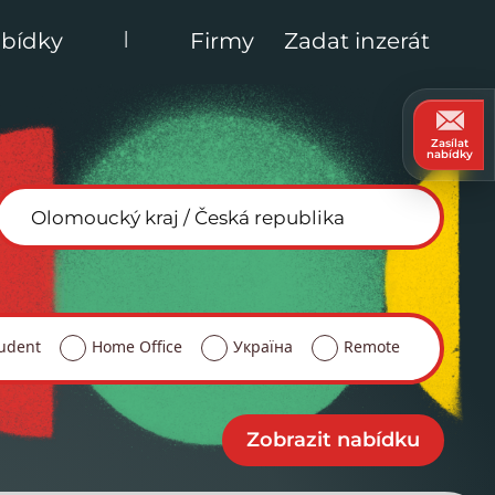
|
bídky
Firmy
Zadat inzerát
Zasílat
nabídky
udent
Home Office
Україна
Remote