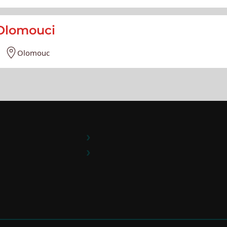
Olomouci
Olomouc