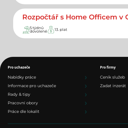
Rozpočtář s Home Officem v 
5 týdnů
13. plat
dovolené
Pro uchazeče
Pro firmy
Nabídky práce
Ceník služeb
Informace pro uchazeče
Zadat inzerát
Rady & tipy
Pracovní obory
Práce dle lokalit