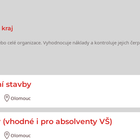
kraj
ebo celé organizace. Vyhodnocuje náklady a kontroluje jejich čerp
e
ní stavby
Olomouc
y (vhodné i pro absolventy VŠ)
Olomouc