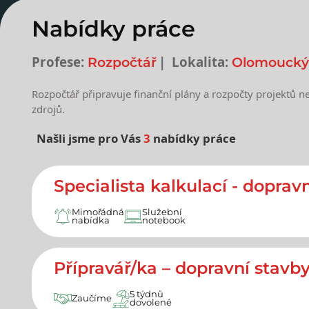
Nabídky práce
Profese:
Lokalita:
Rozpočtář
Olomoucký 
Rozpočtář připravuje finanční plány a rozpočty projektů n
zdrojů.
Našli jsme pro Vás
3
nabídky práce
Nejnovější nabídky prác
Specialista kalkulací - doprav
Mimořádná
Služební
nabídka
notebook
Přípravář/ka – dopravní stavb
5 týdnů
Zaučíme
dovolené