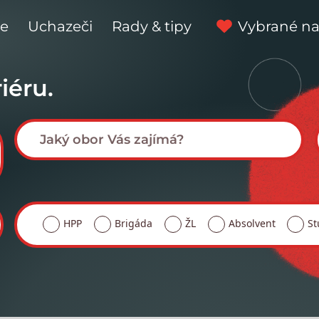
ce
Uchazeči
Rady & tipy
Vybrané na
iéru.
HPP
Brigáda
ŽL
Absolvent
St