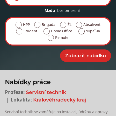
Mzda
bez omezení
HPP
Brigáda
ŽL
Absolvent
Student
Home Office
Україна
Remote
Nabídky práce
Profese:
Servisní technik
Lokalita:
Královéhradecký kraj
Servisní technik se zaměřuje na instalaci, údržbu a opravy