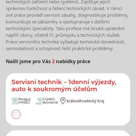
technických zařízení nebo systémů. Zajišťuje jejich
správnou funkčnost a řešení technických závad. V rámci
své práce provádí servisní zásahy, diagnostikuje problémy,
komunikuje se zákazníky a spolupracuje s dalšími
technickými specialisty. Tato profese má široké uplatnění
napříč obory, včetně IT, průmyslu a technických služeb.
Práce servisního technika vyžaduje technické dovednosti,
samostatnost a schopnost řešit praktické problémy.
Našli jsme pro Vás
2
nabídky práce
Nejnovější nabídky práce
Servisní technik – 1denní výjezdy,
auto k soukromým účelům
Reaguj
5 týdnů
Královéhradecký kraj
IHNED
dovolené