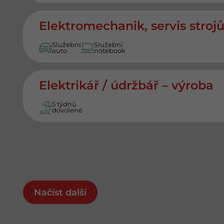
Elektromechanik, servis stroj
Služební
Služební
auto
notebook
Elektrikář / údržbář – výroba
5 týdnů
dovolené
Načíst další