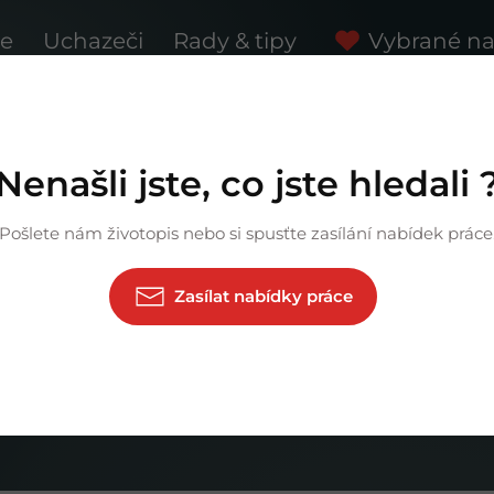
ce
Uchazeči
Rady & tipy
Vybrané na
iéru.
Nenašli jste, co jste hledali 
Pošlete nám životopis nebo si spusťte zasílání nabídek práce
Zasílat nabídky práce
HPP
Brigáda
ŽL
Absolvent
St