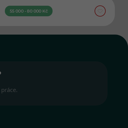
55 000 - 80 000 Kč
?
 práce.