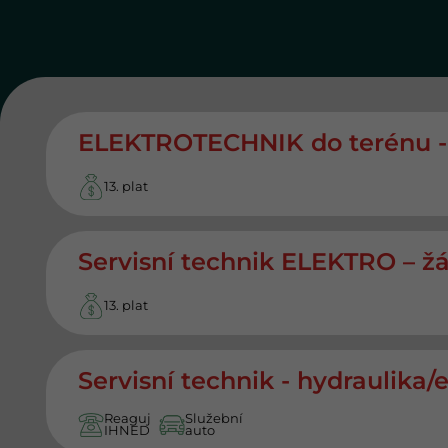
ELEKTROTECHNIK do terénu - 
13. plat
Servisní technik ELEKTRO – žá
13. plat
Servisní technik - hydraulika/
Reaguj
Služební
IHNED
auto