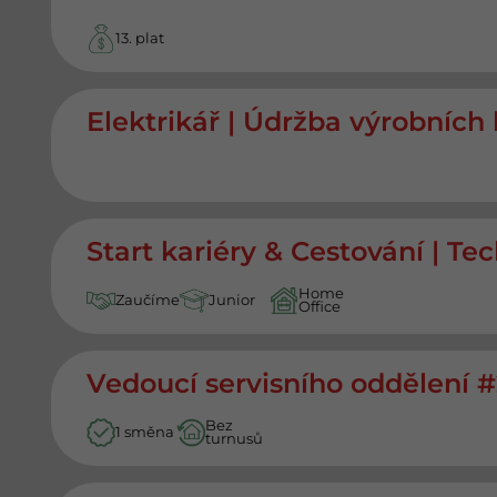
13. plat
Elektrikář | Údržba výrobních 
Start kariéry & Cestování | Te
Home
Zaučíme
Junior
Office
Vedoucí servisního oddělení 
Bez
1 směna
turnusů