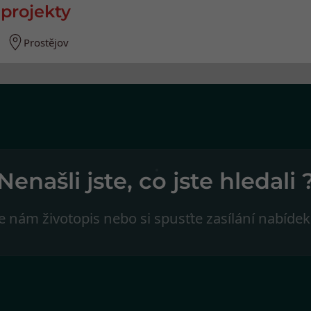
 projekty
Prostějov
Nenašli jste, co jste hledali 
e nám životopis nebo si spusťte zasílání nabídek