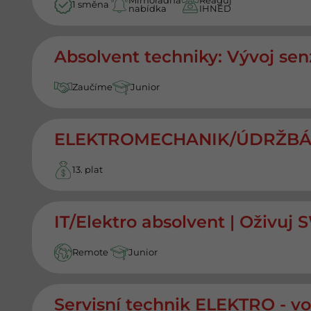
Mimořádná
Reaguj
1 směna
nabídka
IHNED
Absolvent techniky: Vývoj sen
Zaučíme
Junior
ELEKTROMECHANIK/ÚDRŽBÁŘ 
13. plat
IT/Elektro absolvent | Oživuj 
Remote
Junior
Servisní technik ELEKTRO - vol