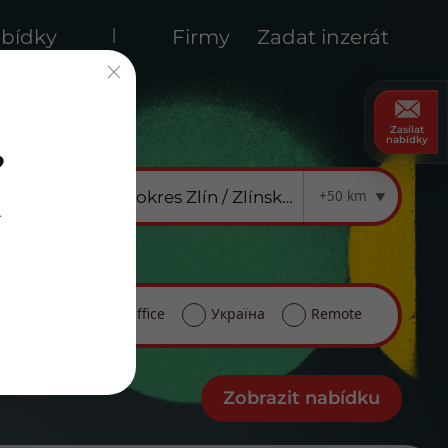
|
bídky
Firmy
Zadat inzerát
Zasílat
nabídky
?
+50 km
.
udent
Home Office
Україна
Remote