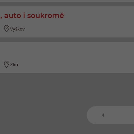
ů, auto i soukromě
Vyškov
Zlín