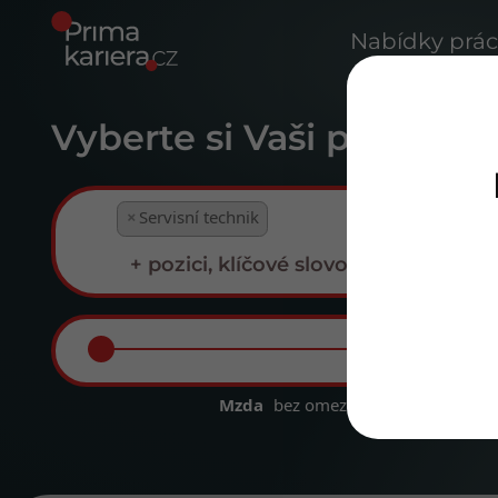
Nabídky prá
Vyberte si Vaši prima kar
×
Servisní technik
Mzda
bez omezení