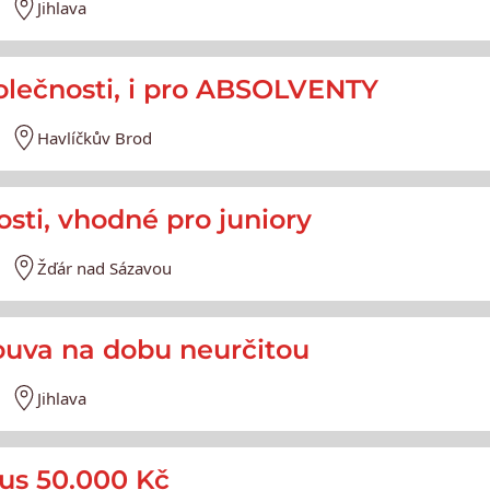
Jihlava
polečnosti, i pro ABSOLVENTY
Havlíčkův Brod
osti, vhodné pro juniory
Žďár nad Sázavou
louva na dobu neurčitou
Jihlava
nus 50.000 Kč