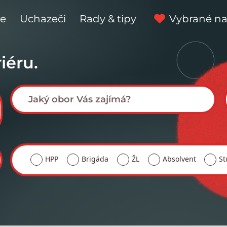
ce
Uchazeči
Rady & tipy
Vybrané na
iéru.
HPP
Brigáda
ŽL
Absolvent
St