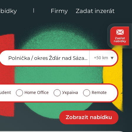
|
bídky
Firmy
Zadat inzerát
Zasílat
nabídky
+50 km
udent
Home Office
Україна
Remote