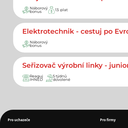
Náborový
13. plat
bonus
Elektrotechnik - cestuj po Evr
Náborový
bonus
Seřizovač výrobní linky - junior
Reaguj
5 týdnů
IHNED
dovolené
Pro uchazeče
Pro firmy