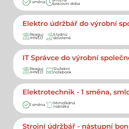
Pružná
1 směna
pracovní doba
Elektro údržbář do výrobní s
Reaguj
5 týdnů
IHNED
dovolené
IT Správce do výrobní společn
Reaguj
Služební
IHNED
notebook
Elektrotechnik - 1 směna, sm
Mimořádná
1 směna
nabídka
Strojní údržbář - nástupní bo