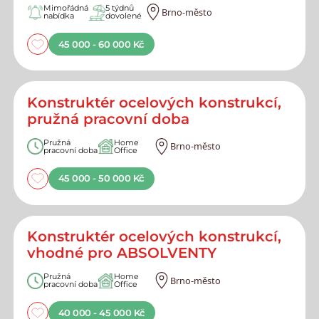
Mimořádná
5 týdnů
Brno-město
nabídka
dovolené
45 000 - 60 000 Kč
Konstruktér ocelových konstrukcí,
pružná pracovní doba
Pružná
Home
Brno-město
pracovní doba
Office
45 000 - 50 000 Kč
Konstruktér ocelových konstrukcí,
vhodné pro ABSOLVENTY
Pružná
Home
Brno-město
pracovní doba
Office
40 000 - 45 000 Kč