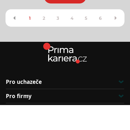
1
2
3
4
5
6
Pro uchazeče
Pro firmy
Kontakt
Zákaznická linka