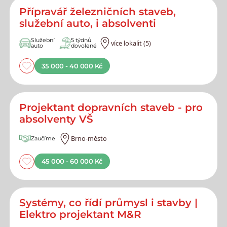
Přípravář železničních staveb,
služební auto, i absolventi
Služební
5 týdnů
více lokalit (5)
auto
dovolené
35 000 - 40 000 Kč
Projektant dopravních staveb - pro
absolventy VŠ
Brno-město
Zaučíme
45 000 - 60 000 Kč
Systémy, co řídí průmysl i stavby |
Elektro projektant M&R