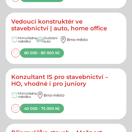
Vedoucí konstruktér ve
stavebnictví | auto, home office
Mimořádná
Služební
Brno-město
nabídka
auto
60 000 - 80 000 Kč
Konzultant IS pro stavebnictví –
HO, vhodné i pro juniory
Mimořádná
Brno-město
nabídka
40 000 - 75 000 Kč