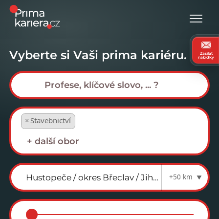
Vyberte si Vaši prima kariéru.
Zasílat
nabídky
×
Stavebnictví
+50 km