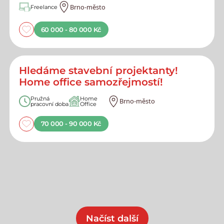
Brno-město
Freelance
60 000 - 80 000 Kč
Hledáme stavební projektanty!
Home office samozřejmostí!
Pružná
Home
Brno-město
pracovní doba
Office
70 000 - 90 000 Kč
Načíst další