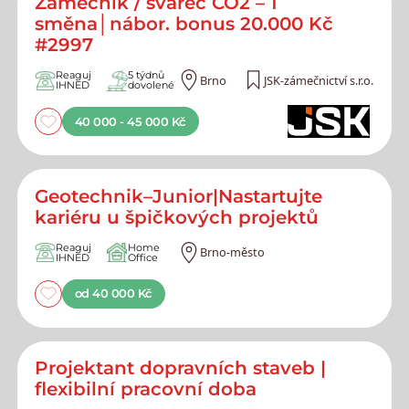
Zámečník / svářeč CO2 – 1
směna│nábor. bonus 20.000 Kč
#2997
Reaguj
5 týdnů
Brno
JSK-zámečnictví s.r.o.
IHNED
dovolené
40 000 - 45 000 Kč
Geotechnik–Junior|Nastartujte
kariéru u špičkových projektů
Reaguj
Home
Brno-město
IHNED
Office
od 40 000 Kč
Projektant dopravních staveb |
flexibilní pracovní doba