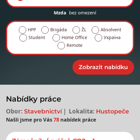
Mzda
bez omezení
HPP
Brigáda
ŽL
Absolvent
Student
Home Office
Україна
Remote
Nabídky práce
Obor:
Lokalita:
Stavebnictví
Hustopeče
Našli jsme pro Vás
78
nabídek práce
Nejnovější nabídky práce