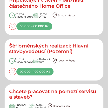
Přípravář/ka staveb – Možnost
částečného Home Office
Pružná
Home
Brno-město
pracovní doba
Office
50 000 - 60 000 Kč
Šéf brněnských realizací: Hlavní
stavbyvedoucí (Pozemní)
Pružná
Služební
Brno-město
pracovní doba
auto
90 000 - 100 000 Kč
Chcete pracovat na pomezí servisu
a staveb?
Služební
5 týdnů
Brno-město
auto
dovolené