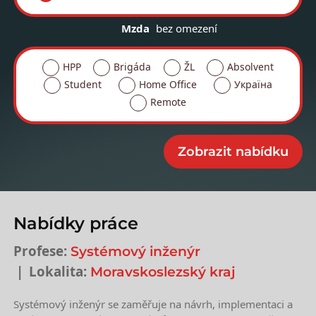
Mzda
bez omezení
HPP
Brigáda
ŽL
Absolvent
Student
Home Office
Україна
Remote
Nabídky práce
Profese:
Systémový inženýr
Lokalita:
Moravskoslezský kraj
Systémový inženýr se zaměřuje na návrh, implementaci a