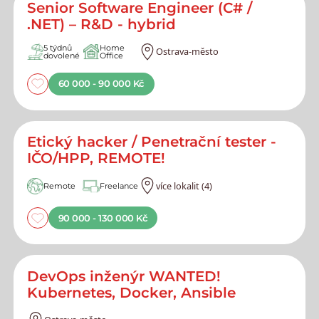
Senior Software Engineer (C# /
.NET) – R&D - hybrid
5 týdnů
Home
Ostrava-město
dovolené
Office
60 000 - 90 000 Kč
Etický hacker / Penetrační tester -
IČO/HPP, REMOTE!
více lokalit (4)
Remote
Freelance
90 000 - 130 000 Kč
DevOps inženýr WANTED!
Kubernetes, Docker, Ansible