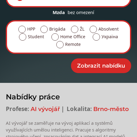
Mzda
bez omezení
HPP
Brigáda
ŽL
Absolvent
Student
Home Office
Україна
Remote
Nabídky práce
Profese:
Lokalita:
AI vývojář
Brno-město
AI vývojář se zaměřuje na vývoj aplikací a systémů
využívajících umělou inteligenci. Pracuje s algoritmy
strojového učení, zpracováním dat a integrací AI modelů