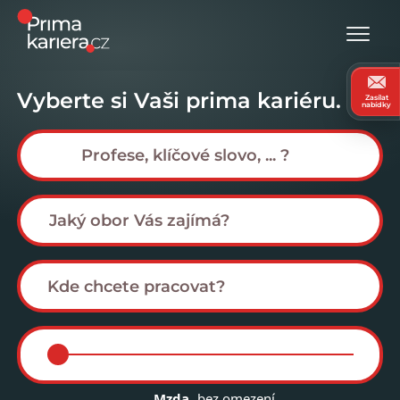
Vyberte si Vaši prima kariéru.
Zasílat
nabídky
Mzda
bez omezení