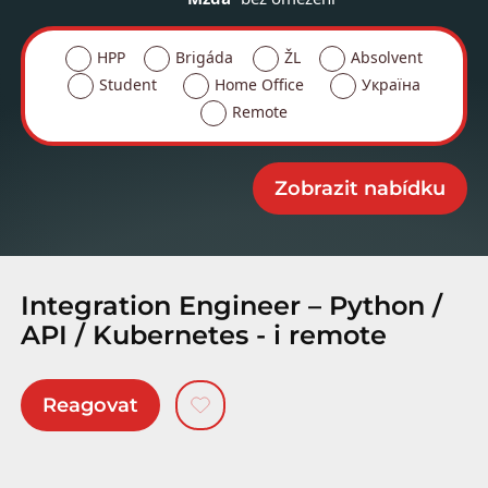
HPP
Brigáda
ŽL
Absolvent
Student
Home Office
Україна
Remote
Integration Engineer – Python /
API / Kubernetes - i remote
Reagovat