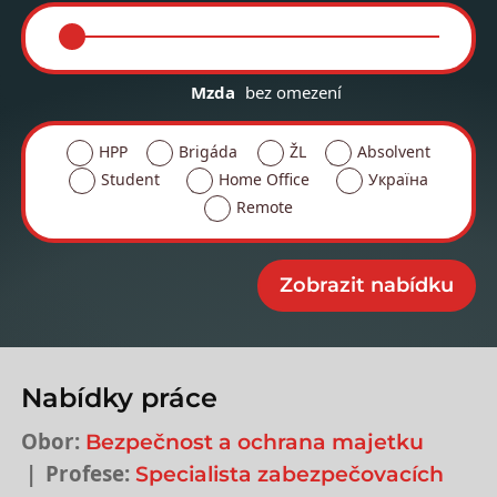
Mzda
bez omezení
HPP
Brigáda
ŽL
Absolvent
Student
Home Office
Україна
Remote
Nabídky práce
Obor:
Bezpečnost a ochrana majetku
Profese:
Specialista zabezpečovacích