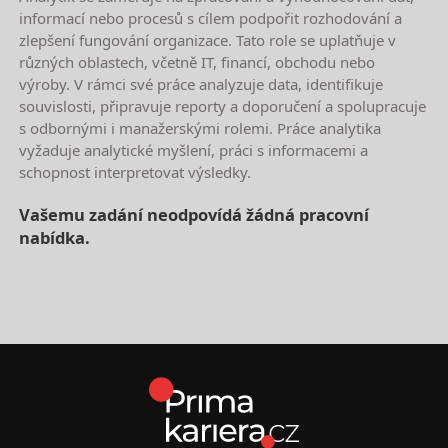
informací nebo procesů s cílem podpořit rozhodování a
zlepšení fungování organizace. Tato role se uplatňuje v
různých oblastech, včetně IT, financí, obchodu nebo
výroby. V rámci své práce analyzuje data, identifikuje
souvislosti, připravuje reporty a doporučení a spolupracuje
s odbornými i manažerskými rolemi. Práce analytika
vyžaduje analytické myšlení, práci s informacemi a
schopnost interpretovat výsledky.
Vašemu zadání neodpovídá žádná pracovní
nabídka.
Nejnovější nabídky práce