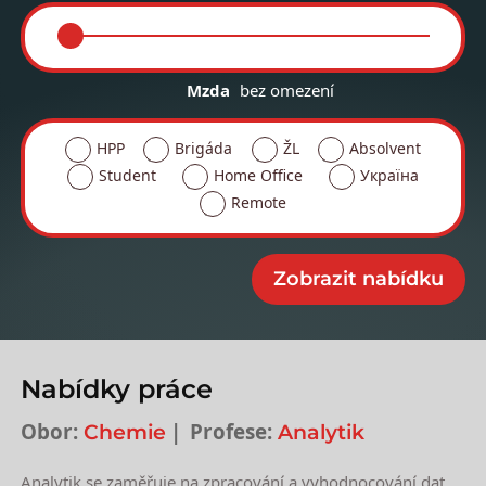
Mzda
bez omezení
HPP
Brigáda
ŽL
Absolvent
Student
Home Office
Україна
Remote
Nabídky práce
Obor:
Profese:
Chemie
Analytik
Analytik se zaměřuje na zpracování a vyhodnocování dat,