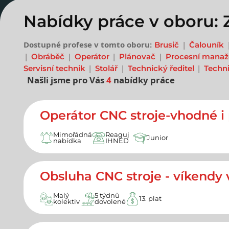
Nabídky práce v oboru: 
Dostupné profese v tomto oboru:
Brusič
Čalouník
Obráběč
Operátor
Plánovač
Procesní manaž
Servisní technik
Stolář
Technický ředitel
Techn
Našli jsme pro Vás
4
nabídky práce
Nejnovější nabídky prác
Operátor CNC stroje-vhodné i p
Mimořádná
Reaguj
Junior
nabídka
IHNED
Obsluha CNC stroje - víkendy 
Malý
5 týdnů
13. plat
kolektiv
dovolené