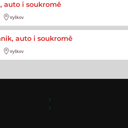
ů, auto i soukromě
Vyškov
nik, auto i soukromě
Vyškov