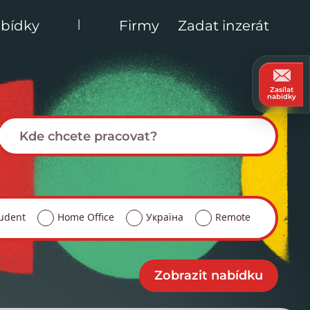
|
bídky
Firmy
Zadat inzerát
Zasílat
nabídky
udent
Home Office
Україна
Remote