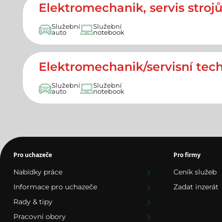
Elektromechanik, servis stroj
Služební
Služební
auto
notebook
Elektromechanik/servisní tech
Služební
Služební
auto
notebook
Pro uchazeče
Pro firmy
Nabídky práce
Ceník služeb
Informace pro uchazeče
Zadat inzerát
Rady & tipy
Pracovní obory