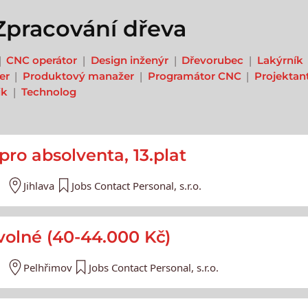
Zpracování dřeva
CNC operátor
Design inženýr
Dřevorubec
Lakýrník
er
Produktový manažer
Programátor CNC
Projektan
ik
Technolog
e
ro absolventa, 13.plat
Jihlava
Jobs Contact Personal, s.r.o.
volné (40-44.000 Kč)
Pelhřimov
Jobs Contact Personal, s.r.o.