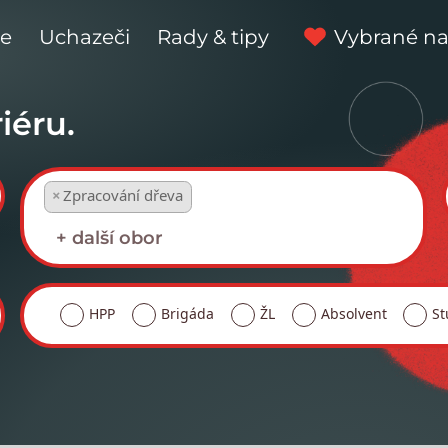
ce
Uchazeči
Rady & tipy
Vybrané na
iéru.
×
Zpracování dřeva
HPP
Brigáda
ŽL
Absolvent
St