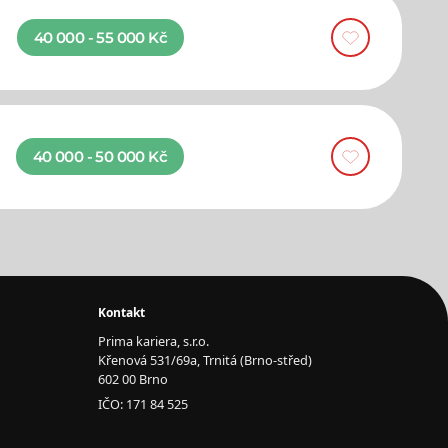
40 000 - 55 000 Kč
40 000 - 50 000 Kč
Kontakt
Prima kariera, s.r.o.
Křenová 531/69a, Trnitá (Brno-střed)
602 00 Brno
IČO: 171 84 525