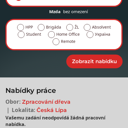
Mzda
bez omezení
HPP
Brigáda
ŽL
Absolvent
Student
Home Office
Україна
Remote
Nabídky práce
Obor:
Zpracování dřeva
Lokalita:
Česká Lípa
Vašemu zadání neodpovídá žádná pracovní
nabídka.