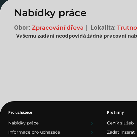
Nabídky práce
Obor:
Lokalita:
Zpracování dřeva
Trutno
Vašemu zadání neodpovídá žádná pracovní nab
Nejnovější nabídky prác
Pro uchazeče
Pro firmy
Nabídky práce
Ceník služeb
Informace pro uchazeče
Zadat inzerát