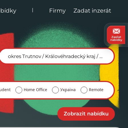
|
bídky
Firmy
Zadat inzerát
Zasílat
nabídky
udent
Home Office
Україна
Remote