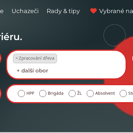
ce
Uchazeči
Rady & tipy
Vybrané na
iéru.
×
Zpracování dřeva
HPP
Brigáda
ŽL
Absolvent
St