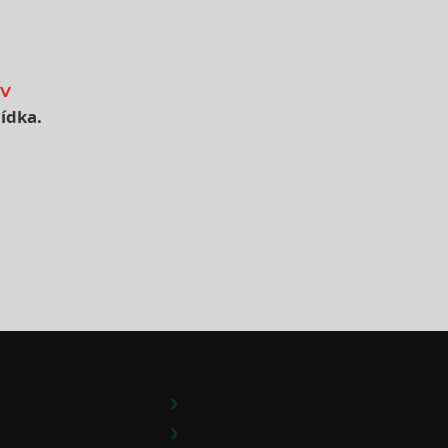
v
ídka.
e