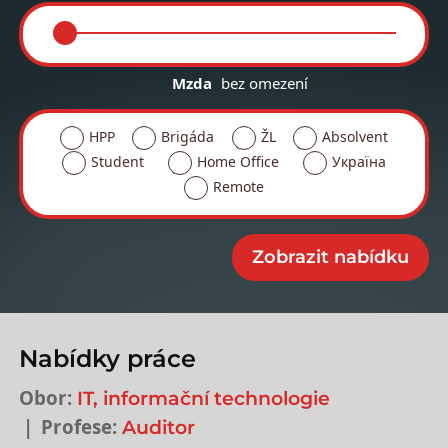
Mzda
bez omezení
HPP
Brigáda
ŽL
Absolvent
Student
Home Office
Україна
Remote
Nabídky práce
Obor:
IT, informační technologie
Profese:
Auditor