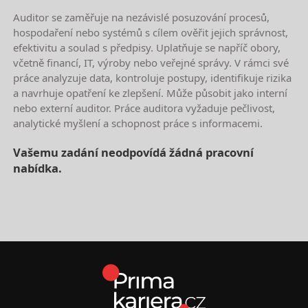
Auditor se zaměřuje na nezávislé posuzování procesů,
hospodaření nebo systémů s cílem ověřit jejich správnost,
efektivitu a soulad s předpisy. Uplatňuje se napříč obory,
včetně financí, IT, výroby nebo veřejné správy. V rámci své
práce analyzuje data, kontroluje postupy, identifikuje rizika
a navrhuje opatření ke zlepšení. Může působit jako interní
nebo externí auditor. Práce auditora vyžaduje pečlivost,
analytické myšlení a schopnost práce s informacemi.
Vašemu zadání neodpovídá žádná pracovní
nabídka.
Nejnovější nabídky práce