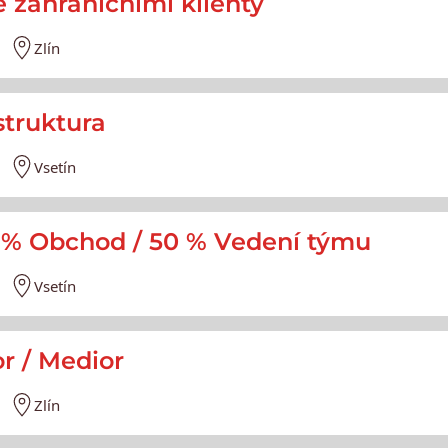
 zahraničními klienty
Zlín
struktura
Vsetín
50 % Obchod / 50 % Vedení týmu
Vsetín
or / Medior
Zlín