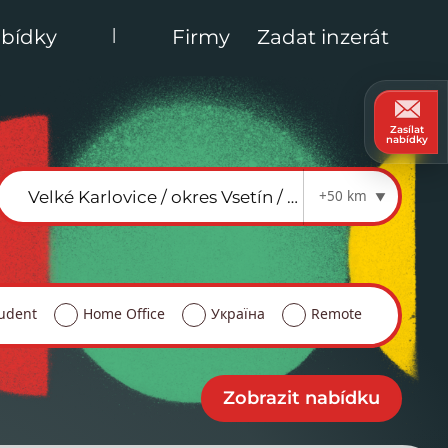
|
bídky
Firmy
Zadat inzerát
Zasílat
nabídky
+50 km
udent
Home Office
Україна
Remote