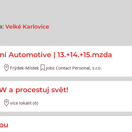
a:
Velké Karlovice
e
ní Automotive | 13.+14.+15.mzda
Frýdek-Místek
Jobs Contact Personal, s.r.o.
SW a procestuj svět!
více lokalit (6)
nou