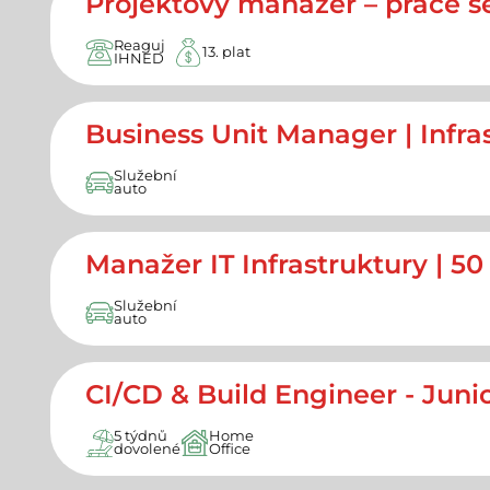
Projektový manažer – práce se
Reaguj
13. plat
IHNED
Business Unit Manager | Infra
Služební
auto
Manažer IT Infrastruktury | 
Služební
auto
CI/CD & Build Engineer - Juni
5 týdnů
Home
dovolené
Office