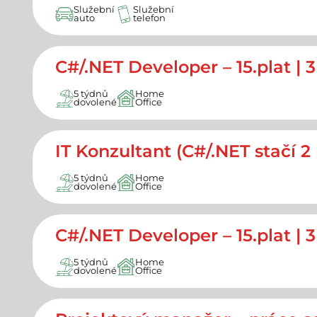
Služební
Služební
auto
telefon
C#/.NET Developer – 15.plat | 
5 týdnů
Home
dovolené
Office
IT Konzultant (C#/.NET stačí 2 
5 týdnů
Home
dovolené
Office
C#/.NET Developer – 15.plat | 
5 týdnů
Home
dovolené
Office