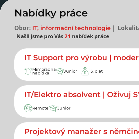
Nabídky práce
Obor:
Lokalit
IT, informační technologie
Našli jsme pro Vás
21
nabídek práce
Nejnovější nabídky prác
IT Support pro výrobu | moder
Mimořádná
Junior
13. plat
nabídka
IT/Elektro absolvent | Oživuj 
Remote
Junior
Projektový manažer s němči