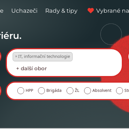
ce
Uchazeči
Rady & tipy
Vybrané na
iéru.
×
IT, informační technologie
HPP
Brigáda
ŽL
Absolvent
St