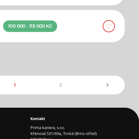
100 000 - 115 000 Kč
1
2
Kontakt
Prima kariera, s.r.o.
Křenová 531/69a, Trnitá (Brno-střed)