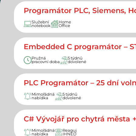
Programátor PLC, Siemens, Hom
Služební
Home
notebook
Office
Embedded C programátor – STM
Pružná
5 týdnů
pracovní doba
dovolené
PLC Programátor – 25 dní voln
Mimořádná
5 týdnů
nabídka
dovolené
C# Vývojář pro chytrá města 
Mimořádná
Reaguj
nabídka
IHNED