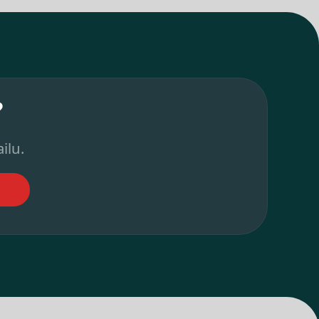
?
ilu.