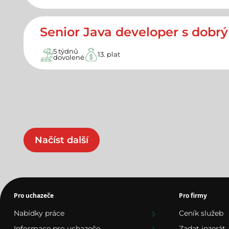
Senior Java developer s dob
5 týdnů
13. plat
dovolené
Načíst další
Pro uchazeče
Pro firmy
Nabídky práce
Ceník služeb
Informace pro uchazeče
Zadat inzerát