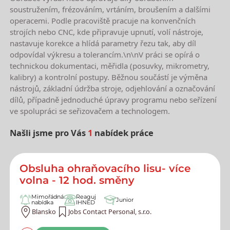
soustružením, frézováním, vrtáním, broušením a dalšími
operacemi. Podle pracoviště pracuje na konvenčních
strojích nebo CNC, kde připravuje upnutí, volí nástroje,
nastavuje korekce a hlídá parametry řezu tak, aby díl
odpovídal výkresu a tolerancím.\n\nV práci se opírá o
technickou dokumentaci, měřidla (posuvky, mikrometry,
kalibry) a kontrolní postupy. Běžnou součástí je výměna
nástrojů, základní údržba stroje, odjehlování a označování
dílů, případně jednoduché úpravy programu nebo seřízení
ve spolupráci se seřizovačem a technologem.
Našli jsme pro Vás
1
nabídek práce
Nejnovější nabídky práce
Obsluha ohraňovacího lisu- více
volna - 12 hod. směny
Mimořádná
Reaguj
Junior
nabídka
IHNED
Blansko
Jobs Contact Personal, s.r.o.