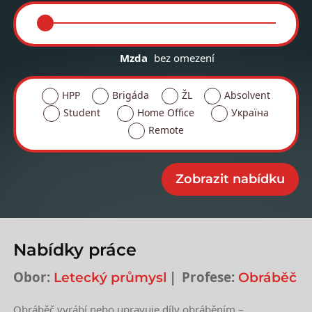
Mzda
bez omezení
HPP
Brigáda
ŽL
Absolvent
Student
Home Office
Україна
Remote
Nabídky práce
Obor:
Profese:
Letecký průmysl
Obráběč
Obráběč vyrábí nebo upravuje díly obráběním –