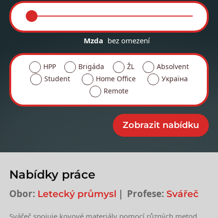
Mzda
bez omezení
HPP
Brigáda
ŽL
Absolvent
Student
Home Office
Україна
Remote
Nabídky práce
Obor:
Profese:
Letecký průmysl
Svářeč
Svářeč spojuje kovové materiály pomocí různých metod