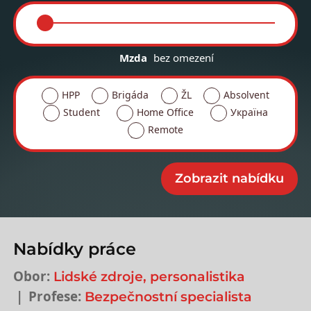
Mzda
bez omezení
HPP
Brigáda
ŽL
Absolvent
Student
Home Office
Україна
Remote
Nabídky práce
Obor:
Lidské zdroje, personalistika
Profese:
Bezpečnostní specialista