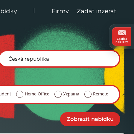
|
bídky
Firmy
Zadat inzerát
Zasílat
nabídky
udent
Home Office
Україна
Remote