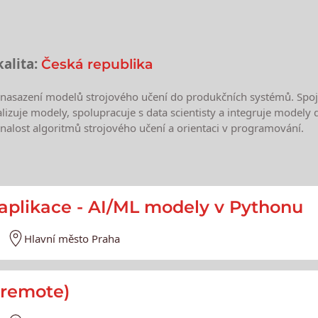
alita:
Česká republika
nasazení modelů strojového učení do produkčních systémů. Spoju
alizuje modely, spolupracuje s data scientisty a integruje model
znalost algoritmů strojového učení a orientaci v programování.
e
aplikace - AI/ML modely v Pythonu
Hlavní město Praha
-remote)