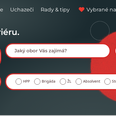
ce
Uchazeči
Rady & tipy
Vybrané na
iéru.
HPP
Brigáda
ŽL
Absolvent
St