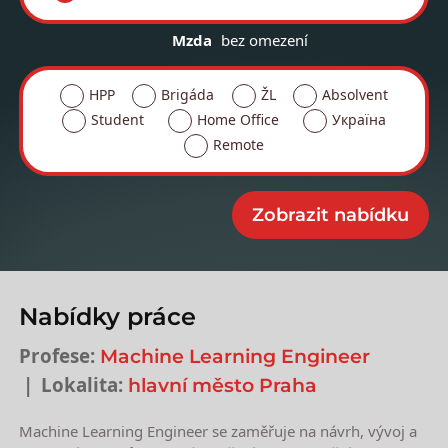
Mzda
bez omezení
HPP
Brigáda
ŽL
Absolvent
Student
Home Office
Україна
Remote
Nabídky práce
Profese:
Machine Learning Engineer
Lokalita:
hlavní město Praha
Machine Learning Engineer se zaměřuje na návrh, vývoj a