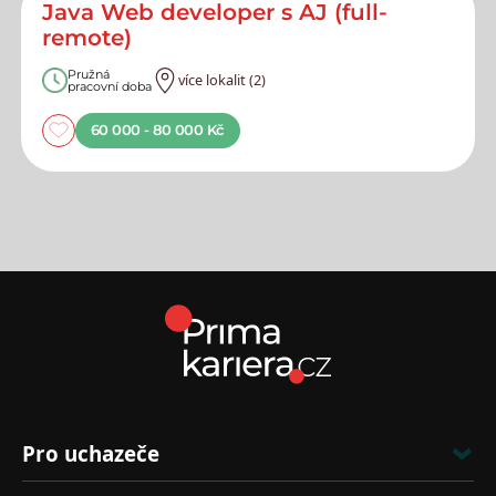
Java Web developer s AJ (full-
remote)
Pružná
více lokalit (2)
pracovní doba
60 000 - 80 000 Kč
Pro uchazeče