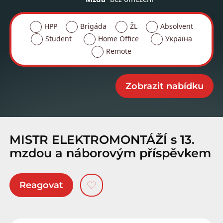
HPP
Brigáda
ŽL
Absolvent
Student
Home Office
Україна
Remote
MISTR ELEKTROMONTÁŽÍ s 13.
mzdou a náborovým příspěvkem
Reagovat