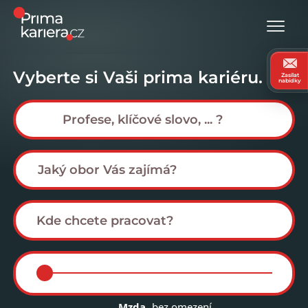
Vyberte si Vaši prima kariéru.
Zasílat
nabídky
Mzda
bez omezení