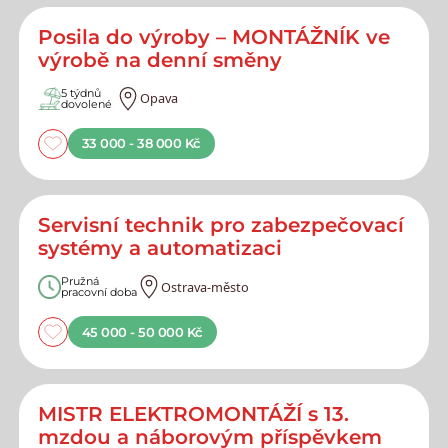
Posila do výroby – MONTÁŽNÍK ve
výrobě na denní směny
5 týdnů
Opava
dovolené
33 000 - 38 000 Kč
Servisní technik pro zabezpečovací
systémy a automatizaci
Pružná
Ostrava-město
pracovní doba
45 000 - 50 000 Kč
MISTR ELEKTROMONTÁŽÍ s 13.
mzdou a náborovým příspěvkem