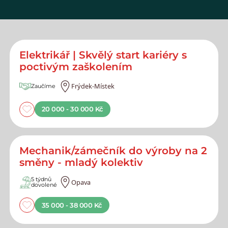
Elektrikář | Skvělý start kariéry s
poctivým zaškolením
Frýdek-Místek
Zaučíme
20 000 - 30 000 Kč
Mechanik/zámečník do výroby na 2
směny - mladý kolektiv
5 týdnů
Opava
dovolené
35 000 - 38 000 Kč