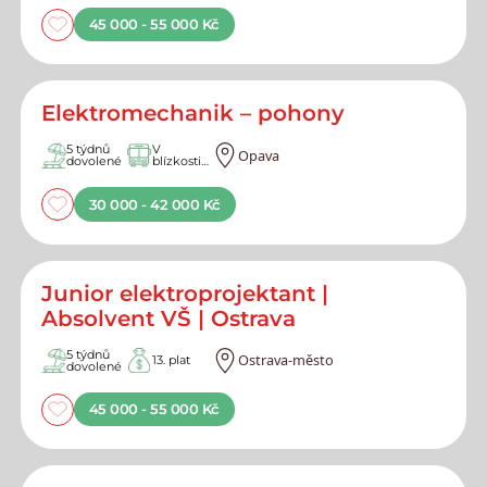
45 000 - 55 000 Kč
Elektromechanik – pohony
5 týdnů
V
Opava
dovolené
blízkosti
MHD
30 000 - 42 000 Kč
Junior elektroprojektant |
Absolvent VŠ | Ostrava
5 týdnů
Ostrava-město
13. plat
dovolené
45 000 - 55 000 Kč