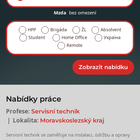
Mzda
bez omezení
HPP
Brigáda
ŽL
Absolvent
Student
Home Office
Україна
Remote
Nabídky práce
Profese:
Servisní technik
Lokalita:
Moravskoslezský kraj
Servisní technik se zaměřuje na instalaci, údržbu a opravy