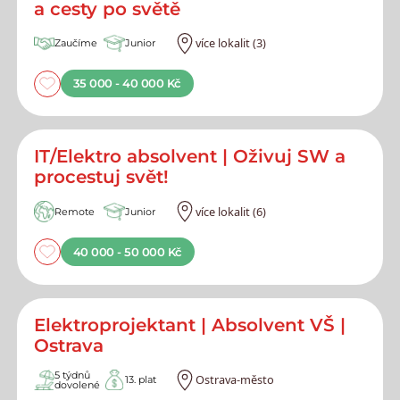
a cesty po světě
více lokalit (3)
Zaučíme
Junior
35 000 - 40 000 Kč
IT/Elektro absolvent | Oživuj SW a
procestuj svět!
více lokalit (6)
Remote
Junior
40 000 - 50 000 Kč
Elektroprojektant | Absolvent VŠ |
Ostrava
5 týdnů
Ostrava-město
13. plat
dovolené