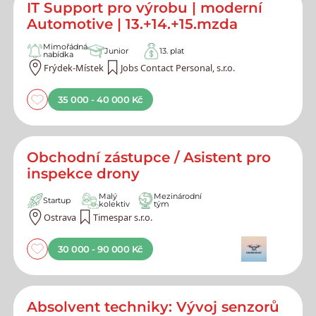
IT Support pro výrobu | moderní
Automotive | 13.+14.+15.mzda
Mimořádná
Junior
13. plat
nabídka
Frýdek-Místek
Jobs Contact Personal, s.r.o.
35 000 - 40 000 Kč
Obchodní zástupce / Asistent pro
inspekce drony
Malý
Mezinárodní
Startup
kolektiv
tým
Ostrava
Timespar s.r.o.
30 000 - 90 000 Kč
Absolvent techniky: Vývoj senzorů