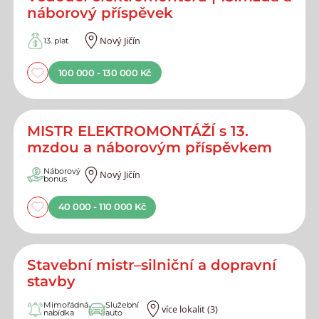
náborový příspěvek
Nový Jičín
13. plat
100 000 - 130 000 Kč
MISTR ELEKTROMONTÁŽÍ s 13.
mzdou a náborovým příspěvkem
Náborový
Nový Jičín
bonus
40 000 - 110 000 Kč
Stavební mistr–silniční a dopravní
stavby
Mimořádná
Služební
více lokalit (3)
nabídka
auto