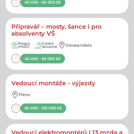
40 000 - 60 000 Kč
Přípravář – mosty, šance i pro
absolventy VŠ
Reaguj
5 týdnů
Ostrava-město
IHNED
dovolené
40 000 - 65 000 Kč
Vedoucí montáže - výjezdy
Přerov
60 000 - 120 000 Kč
Vedoucí elektromontérů | 13.mzda a