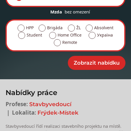
Mzda
bez omezení
HPP
Brigáda
ŽL
Absolvent
Student
Home Office
Україна
Remote
Nabídky práce
Profese:
Stavbyvedoucí
Lokalita:
Frýdek-Místek
Stavbyvedoucí řídí realizaci stavebního projektu na místě.