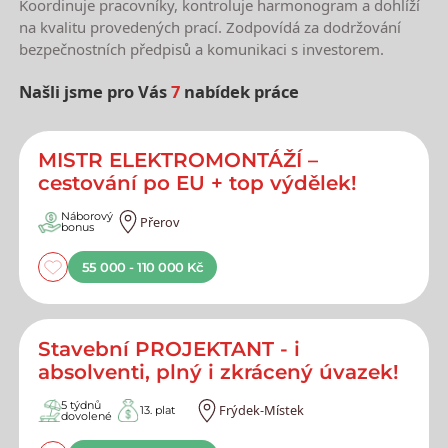
Koordinuje pracovníky, kontroluje harmonogram a dohlíží
na kvalitu provedených prací. Zodpovídá za dodržování
bezpečnostních předpisů a komunikaci s investorem.
Našli jsme pro Vás
7
nabídek práce
Nejnovější nabídky práce
MISTR ELEKTROMONTÁŽÍ –
cestování po EU + top výdělek!
Náborový
Přerov
bonus
55 000 - 110 000 Kč
Stavební PROJEKTANT - i
absolventi, plný i zkrácený úvazek!
5 týdnů
Frýdek-Místek
13. plat
dovolené