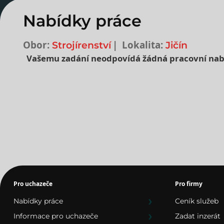
Nabídky práce
Obor:
Lokalita:
Strojírenství
Jičín
Vašemu zadání neodpovídá žádná pracovní nab
Nejnovější nabídky prác
Pro uchazeče
Pro firmy
Nabídky práce
Ceník služeb
Informace pro uchazeče
Zadat inzerát