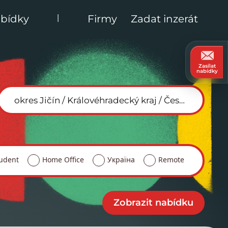
|
bídky
Firmy
Zadat inzerát
Zasílat
nabídky
udent
Home Office
Україна
Remote