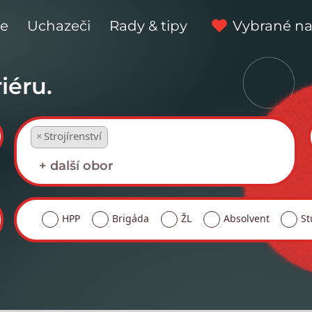
ce
Uchazeči
Rady & tipy
Vybrané na
iéru.
×
Strojírenství
HPP
Brigáda
ŽL
Absolvent
St