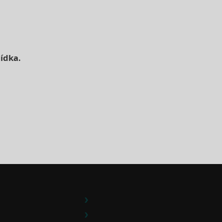
ídka.
e