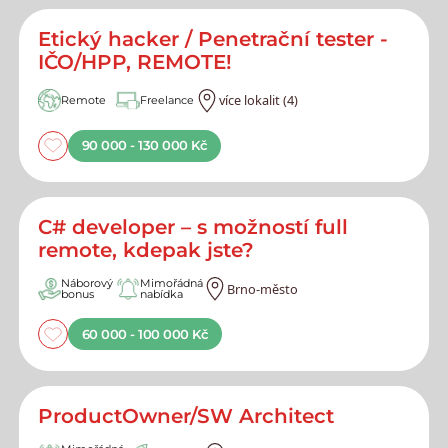
Etický hacker / Penetrační tester -
IČO/HPP, REMOTE!
více lokalit (4)
Remote
Freelance
90 000 - 130 000 Kč
C# developer – s možností full
remote, kdepak jste?
Náborový
Mimořádná
Brno-město
bonus
nabídka
60 000 - 100 000 Kč
ProductOwner/SW Architect