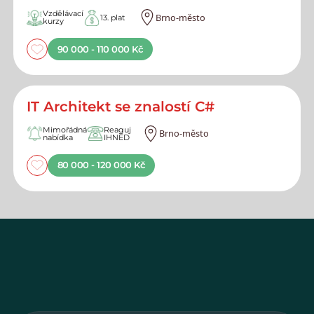
Vzdělávací
Brno-město
13. plat
kurzy
90 000 - 110 000 Kč
IT Architekt se znalostí C#
Mimořádná
Reaguj
Brno-město
nabídka
IHNED
80 000 - 120 000 Kč