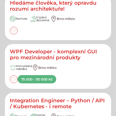
Hledáme člověka, který opravdu
rozumí architektuře!
5 týdnů
Brno-město
Remote
dovolené
WPF Developer - komplexní GUI
pro mezinárodní produkty
Mimořádná
Brno-město
nabídka
75 000 - 110 000 Kč
Integration Engineer – Python / API
/ Kubernetes - i remote
Home