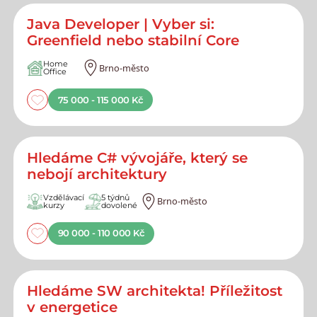
Java Developer | Vyber si:
Greenfield nebo stabilní Core
Home
Brno-město
Office
75 000 - 115 000 Kč
Hledáme C# vývojáře, který se
nebojí architektury
Vzdělávací
5 týdnů
Brno-město
kurzy
dovolené
90 000 - 110 000 Kč
Hledáme SW architekta! Příležitost
v energetice