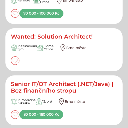
Brno-město
Remote
Office
70 000 - 100 000 Kč
Wanted: Solution Architect!
Mezinárodní
Home
Brno-město
tým
Office
Senior IT/OT Architect (.NET/Java) |
Bez finančního stropu
Mimořádná
Brno-město
13. plat
nabídka
80 000 - 180 000 Kč