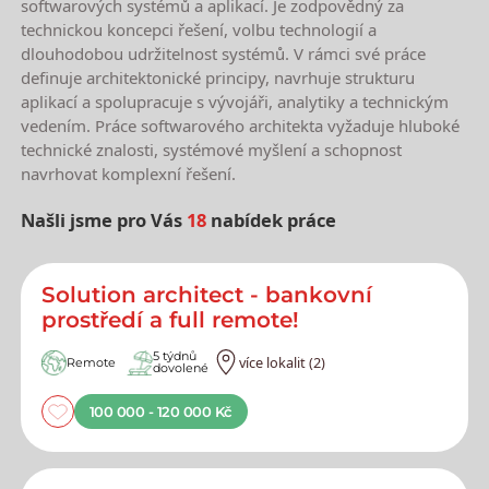
softwarových systémů a aplikací. Je zodpovědný za
technickou koncepci řešení, volbu technologií a
dlouhodobou udržitelnost systémů. V rámci své práce
definuje architektonické principy, navrhuje strukturu
aplikací a spolupracuje s vývojáři, analytiky a technickým
vedením. Práce softwarového architekta vyžaduje hluboké
technické znalosti, systémové myšlení a schopnost
navrhovat komplexní řešení.
Našli jsme pro Vás
18
nabídek práce
Nejnovější nabídky práce
Solution architect - bankovní
prostředí a full remote!
5 týdnů
více lokalit (2)
Remote
dovolené
100 000 - 120 000 Kč