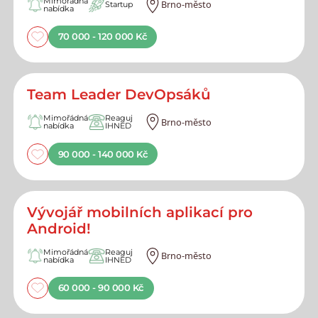
Mimořádná
Brno-město
Startup
nabídka
70 000 - 120 000 Kč
Team Leader DevOpsáků
Mimořádná
Reaguj
Brno-město
nabídka
IHNED
90 000 - 140 000 Kč
Vývojář mobilních aplikací pro
Android!
Mimořádná
Reaguj
Brno-město
nabídka
IHNED
60 000 - 90 000 Kč