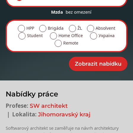
Mzda
bez omezení
HPP
Brigáda
ŽL
Absolvent
Student
Home Office
Україна
Remote
Nabídky práce
Profese:
SW architekt
Lokalita:
Jihomoravský kraj
Softwarový architekt se zaměřuje na návrh architektury