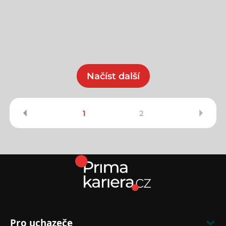
Načíst další
1
2
Pro uchazeče