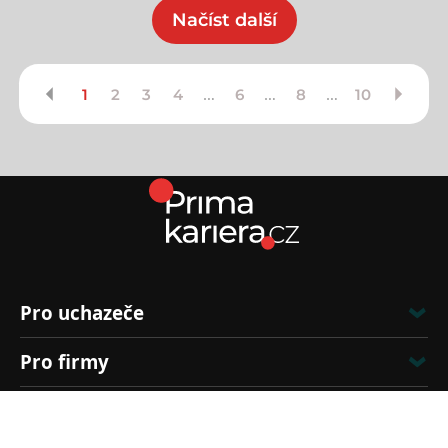
Načíst další
…
…
…
1
2
3
4
6
8
10
Pro uchazeče
Pro firmy
Kontakt