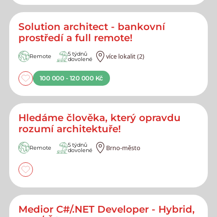
Solution architect - bankovní
prostředí a full remote!
5 týdnů
více lokalit (2)
Remote
dovolené
100 000 - 120 000 Kč
Hledáme člověka, který opravdu
rozumí architektuře!
5 týdnů
Brno-město
Remote
dovolené
Medior C#/.NET Developer - Hybrid,