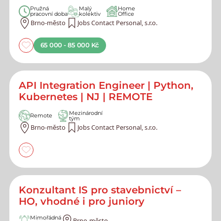
Pružná
Malý
Home
pracovní doba
kolektiv
Office
Brno-město
Jobs Contact Personal, s.r.o.
65 000 - 85 000 Kč
API Integration Engineer | Python,
Kubernetes | NJ | REMOTE
Mezinárodní
Remote
tým
Brno-město
Jobs Contact Personal, s.r.o.
Konzultant IS pro stavebnictví –
HO, vhodné i pro juniory
Mimořádná
Brno-město