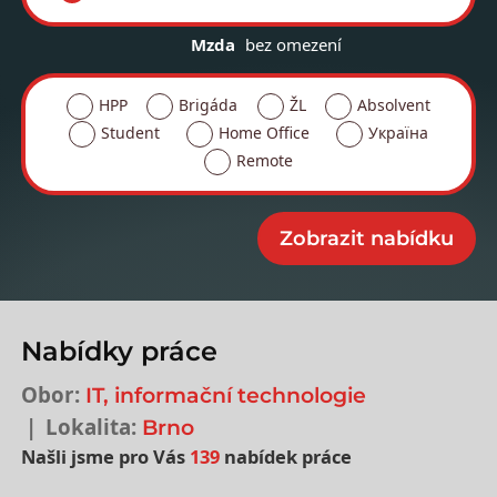
Mzda
bez omezení
HPP
Brigáda
ŽL
Absolvent
Student
Home Office
Україна
Remote
Nabídky práce
Obor:
IT, informační technologie
Lokalita:
Brno
Našli jsme pro Vás
139
nabídek práce