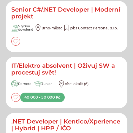
Nejnovější nabídky práce
Senior C#/.NET Developer | Moderní
projekt
5 týdnů
Brno-město
Jobs Contact Personal, s.r.o.
dovolené
IT/Elektro absolvent | Oživuj SW a
procestuj svět!
více lokalit (6)
Remote
Junior
40 000 - 50 000 Kč
.NET Developer | Kentico/Xperience
| Hybrid | HPP / IČO