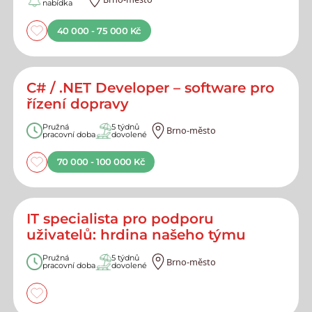
nabídka
40 000 - 75 000 Kč
C# / .NET Developer – software pro
řízení dopravy
Pružná
5 týdnů
Brno-město
pracovní doba
dovolené
70 000 - 100 000 Kč
IT specialista pro podporu
uživatelů: hrdina našeho týmu
Pružná
5 týdnů
Brno-město
pracovní doba
dovolené