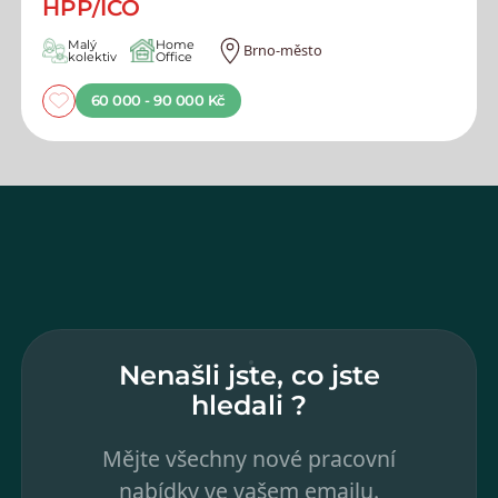
HPP/IČO
Malý
Home
Brno-město
kolektiv
Office
60 000 - 90 000 Kč
Nenašli jste, co jste
hledali ?
Mějte všechny nové pracovní
nabídky ve vašem emailu.