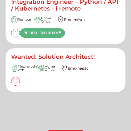
Integration Engineer – Python / API
/ Kubernetes - i remote
Home
Brno-město
Remote
Office
70 000 - 100 000 Kč
Wanted: Solution Architect!
Mezinárodní
Home
Brno-město
tým
Office